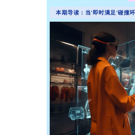
本期导读：
当'即时满足'碰