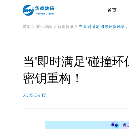
首页
当'即时满足'碰撞环保风暴
首页
关于华颜
新闻资讯
当'即时满足'碰撞
密钥重构！
2025.09.17
点