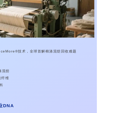
的OnceMore®技术，全球首解棉涤混纺回收难题
涤混纺
优质纤维
料
业DNA