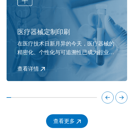
医疗器械定制印刷
在医疗技术日新月异的今天，医疗器械的
精密化、个性化与可追溯性已成为行业的
核心需求。无论是出于患者安全、设备管
医疗器械定制印刷
查看详情
理还是防伪溯源的目的，在微小器械上实
现清晰、牢固的标识都至关重要。传统的
大型工业喷墨设备往往因体积庞大、操作
复杂而难以融入高度洁净且空间有限的医
疗器械生产线。而爱普生Epson V1080
UV打印机的出现，以其“省、小、精”的颠
查看更多
覆性技术优势，完美地解决了这一痛点，
正悄然改变着医疗器械标识的格局。