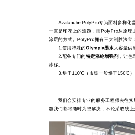
Avalanche PolyPro专为面
一直
是印花上的难
题，而PolyP
ro从原理
涂层的方式。
Poly
Pr
o
拥有三大制胜法宝
1.使用特殊的
Olympia墨水
大容量供
2.配备专门的
特定涤纶增强剂
，让色
泳移。
3.
烘干110℃（市场一般烘干150
我们会安排专业的服务工程师去往实
题我们都将随时为您解决，不论采取线上