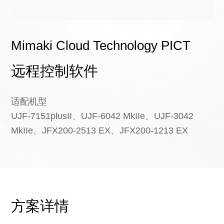
Mimaki Cloud Technology PICT
远程控制软件
适配机型
UJF-7151plusII、UJF-6042 MkIIe、UJF-3042
MkIIe、JFX200-2513 EX、JFX200-1213 EX
方案详情