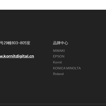
29幢803~805室
品牌中心
MIMAKI
w.kornitdigital.cn
EPSON
Kornit
KONICA MINOLTA
Roland